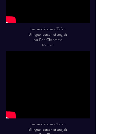
Les sept étapes d'Erfan
Bilingue, persan et anglais
par Pari Chehrehsa
Partie 1
Les sept étapes d'Erfan
Bilingue, persan et anglais