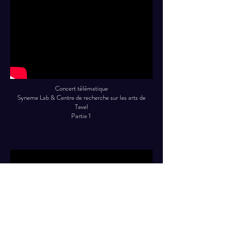
Concert télématique
Syneme Lab & Centre de recherche sur les arts de
Tavel
Partie 1