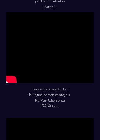
par Pari Chehrehsa
Partie 2
Les sept étapes d'Erfan
Bilingue, persan et anglais
ParPari Chehrehsa
Répétition