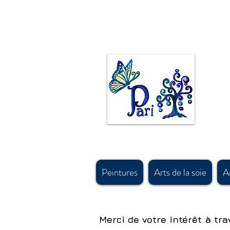
L'artiste canadienne Pari Chehrehsa peint à l'huile, à l'acrylique et à l'aquarelle. Les peintures
fabriqué au canada foulards en soie p
inspirées par des motifs de tapis persans et des motifs d'art et de design anciens persans. #calg
#calgary, #parichehrehsa, #shoplocalcagary, #shoplocalcanada #askforfreeshipping, #silksc
#canadianaccessorydesigner , #shopcanadian, #souvenirshop, #canadasouvenirshop , #canadas
gymnastique 
#calgarybestsouvenirshop, #banffsouvenirshop, #canadawholesalescarf, #canadamerchandis
#canadawholesaleart, #buyscarfcanada , #buyscarfvancouver, #artvancouver, #silkcanada
Peintures
Arts de la soie
Ar
Merci de votre intérêt à tra