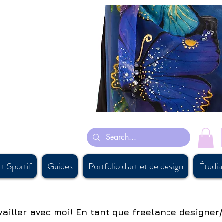
 originales sont principalement inspirées de ses rêves et certaines sont
eints à la main justaucorps de
aryartist, #artiste canadien, #persiancanadianartist, #buyartcalgary,
arfcanada, #canadaboutiquesupply, #canadiandesigner, #calgaryart,
oftaccessorysourcing, #bestgiftbanff, #vancouversouvenirshop,
suits
ing #besthandmadescarfcanada, #canadiansupplier,
t Sportif
Guides
Portfolio d'art et de design
Étudia
vailler avec moi! En tant que freelance designer/