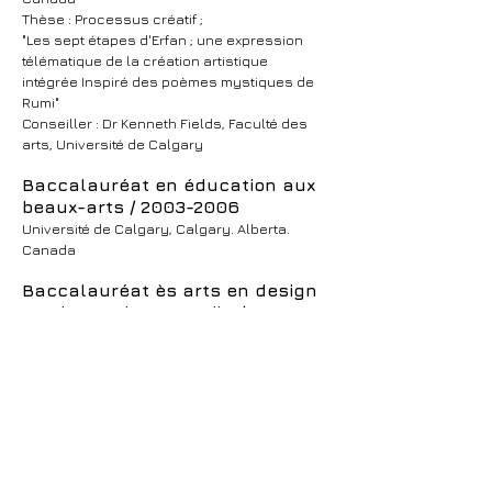
Thèse : Processus créatif ;
"Les sept étapes d'Erfan ; une expression
télématique de la création artistique
intégrée Inspiré des poèmes mystiques de
Rumi"
Conseiller : Dr Kenneth Fields, Faculté des
arts, Université de Calgary
Baccalauréat en éducation aux
beaux-arts /
2003-2006
Université de Calgary, Calgary. Alberta.
Canada
Baccalauréat ès arts en design
vestimentaire et textile /
1996-
2000
Université de Jahad Daneshgahi, Téhéran.
L'Iran
Diplômé avec distinction et GPA de 4 sur 4
Courriel :
parisilkss@gmail.com
Calgary. Alberta. Canada et région de la baie de San Francisco . United
States