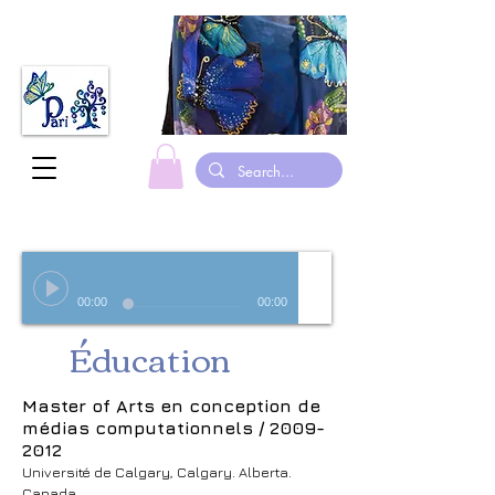
fabriqué au canada foulards en soie peints à la main justaucorps de gymnastique suits
00:00
00:00
Éducation
Master of Arts en conception de
médias computationnels /
2009-
2012
Université de Calgary, Calgary. Alberta.
Canada