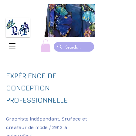
fabriqué au canada foulards en soie peints à la main justaucorps de gymnastique suits
EXPÉRIENCE DE
CONCEPTION
PROFESSIONNELLE
Graphiste indépendant, Sruface et
créateur de mode / 2012 à
aujourd'hui