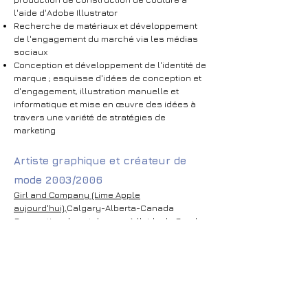
l'aide d'Adobe Illustrator
Recherche de matériaux et développement
de l'engagement du marché via les médias
sociaux
Conception et développement de l'identité de
marque ; esquisse d'idées de conception et
d'engagement, illustration manuelle et
informatique et mise en œuvre des idées à
travers une variété de stratégies de
marketing
Artiste graphique et créateur de
mode 2003/2006
Girl and Company (Lime Apple
aujourd'hui),
Calgary-Alberta-Canada
Conception de catalogues à l'aide de Corel
Draw, Adobe Photoshop et Adobe Illustrator
Développement du site web de l'entreprise
avec FrontPage et Dreamweaver
Conception et illustration de vêtements pour
enfants à la main et à l'ordinateur à l'aide
d'Adobe illustrator et d'Adobe Photoshop