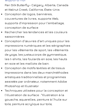
Pari Silk Butterfly– Calgary, Alberta, Canada
et Walnut Creek, Californie, États-Unis​
Conception de logos, bannières,
couvertures de livres, supports Web,
supports d'impression pour l'emballage,
conception de surface
Rechercher les tendances et les couleurs
saisonnières
Conception d'œuvres d'art uniques pour les
impressions numériques et les sérigraphies
pour les vêtements de sport, les vêtements
de yoga, les justaucorps de gymnastique,
les t-shirts, les foulards en soie, les hauts
en soie et les maillots de bain.
Conception de motifs textiles et de tissus
Impressions dans les deux main/méthodes
artistiques traditionnelles et programmes
assistés par ordinateur, notamment Adobe
Photoshop et Illustrator
Techniques utilisées pour la conception et
l'illustration de surface : "Illustration à la
gouache, aquarelles, peinture à l'huile sur
toile, peinture acrylique sur toile,