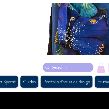
 originales sont principalement inspirées de ses rêves et certaines sont
eints à la main justaucorps de
aryartist, #artiste canadien, #persiancanadianartist, #buyartcalgary,
arfcanada, #canadaboutiquesupply, #canadiandesigner, #calgaryart,
oftaccessorysourcing, #bestgiftbanff, #vancouversouvenirshop,
suits
ing #besthandmadescarfcanada, #canadiansupplier,
t Sportif
Guides
Portfolio d'art et de design
Étudia