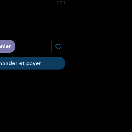
0/10
anier
ander et payer