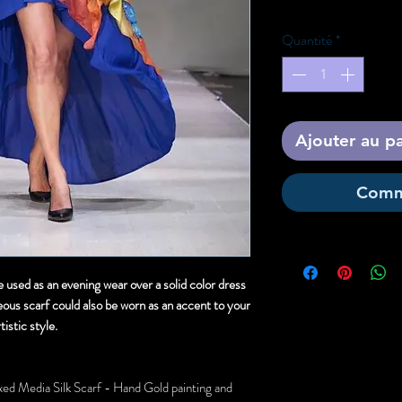
Quantité
*
Ajouter au p
Comm
e used as an evening wear over a solid color dress
geous scarf could also be worn as an accent to your
tistic style.
d Media Silk Scarf - Hand Gold painting and