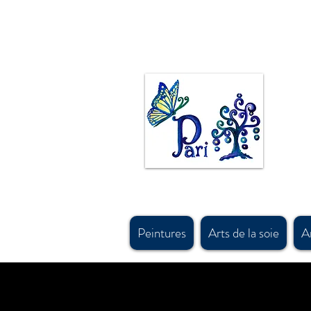
L'artiste canadienne Pari Chehrehsa peint à l'huile, à l'acrylique et à l'aquarelle. Les peintures
fabriqué au canada foulards en soie p
inspirées par des motifs de tapis persans et des motifs d'art et de design anciens persans. #calg
#calgary, #parichehrehsa, #shoplocalcagary, #shoplocalcanada #askforfreeshipping, #silksc
#canadianaccessorydesigner , #shopcanadian, #souvenirshop, #canadasouvenirshop , #canadas
gymnastique 
#calgarybestsouvenirshop, #banffsouvenirshop, #canadawholesalescarf, #canadamerchandis
#canadawholesaleart, #buyscarfcanada , #buyscarfvancouver, #artvancouver, #silkcanada
Peintures
Arts de la soie
Ar