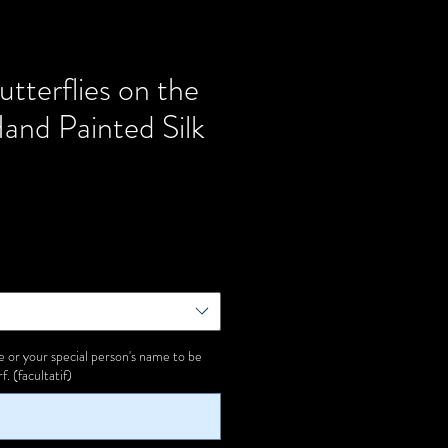
tterflies on the
and Painted Silk
Prix
or your special person's name to be
. (facultatif)