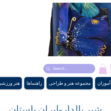
ساخت کشور کانادا روسری های ابریشم
هنرمند کانادایی پری چهره‌سا با رنگ روغن، اکریلیک و آبرنگ نقاشی می‌ک
هنر باستانی ایرانی و انگی
pply، #canadiangaritairdesigner, #canadiandesigner,descanair
nirshop, #banffsouvenirshop, #canadawholesalescarf,
 #buyscarfcanada , #buyscarfvancouver, #artvancouver, #silkcanada
آموزان
مجموعه هنر و طراحی
راهنماها
هنر ورزشی
شیر بالدار-ایران باستان