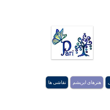
ی ژیمناستیک کت و شلوارهای ژیمناستیک نقاشی
ند. نقاشی های اصیل بیشتر از رویاهای او الهام گرفته شده اند و برخی از نقوش فرش ایرانی و
زه های طراحی الهام گرفته شده اند. #کالگریارتیست، #هنرمند کانادایی، #هنرمند ایرانی، #buyartcalgary، #calgary، #parichehrehsa،
#shoplocalcagary، #shoplocalcanada #askforeshipping، #silkscarfcanada، #canadaboutiquesu
, #canadasoftaccessorysourcing, #bestgiftbanff, #vancouversouvenirshop, #calgarybestsouve
شده
#canadamerchandising #besthandmadescarfcanada, #canadiansupplier, #canadawholesaleart,
هنرهای ابریشم
نقاشی ها