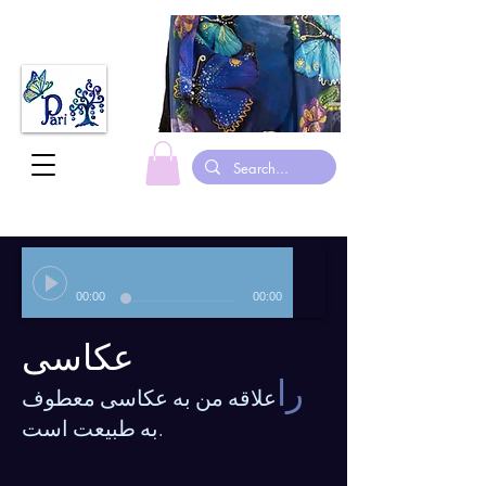
00:00
00:00
عکاسی
را
علاقه من به عکاسی معطوف
به طبیعت است.