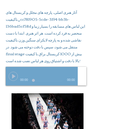
آثار هنری اصلی، پارچه های مجلل و کریستال های
باکیفیت_cc781905-5cde-3194-bb3b-
136bad5cf58d این لباس های مسابقه را بسیار زیبا و
منحصر به فرد کرده است. هر اثر هنری ابتدا با دست
نقاشی شده و به پارچه لایکرای سنگین وزن باکیفیت
منتقل می شود، سپس با دقت دوخته می شود. در
final stage بیش از 1000 کریستال براق با کیفیت
بالا با دقت و اشتیاق روی هر لباس نصب شده است!
00:00
00:00