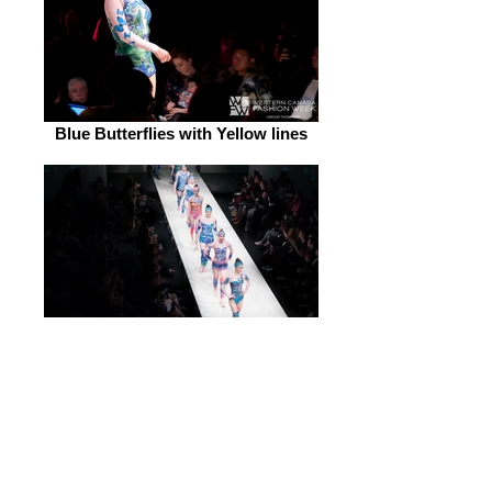
Blue Butterflies with Yellow lines
Western Canada Fashion Week
2016