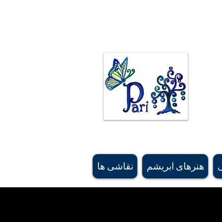
ی ژیمناستیک کت و شلوارهای ژیمناستیک نقاشی
ند. نقاشی های اصیل بیشتر از رویاهای او الهام گرفته شده اند و برخی از نقوش فرش ایرانی و
زه های طراحی الهام گرفته شده اند. #کالگریارتیست، #هنرمند کانادایی، #هنرمند ایرانی، #buyartcalgary، #calgary، #parichehrehsa،
#shoplocalcagary، #shoplocalcanada #askforeshipping، #silkscarfcanada، #canadaboutiquesu
, #canadasoftaccessorysourcing, #bestgiftbanff, #vancouversouvenirshop, #calgarybestsouve
شده
#canadamerchandising #besthandmadescarfcanada, #canadiansupplier, #canadawholesaleart,
هنرهای ابریشم
نقاشی ها