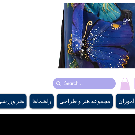
ساخت کشور کانادا روسری های ابریشم
هنرمند کانادایی پری چهره‌سا با رنگ روغن، اکریلیک و آبرنگ نقاشی می‌ک
هنر باستانی ایرانی و انگی
pply، #canadiangaritairdesigner, #canadiandesigner,descanair
nirshop, #banffsouvenirshop, #canadawholesalescarf,
 #buyscarfcanada , #buyscarfvancouver, #artvancouver, #silkcanada
آموزان
مجموعه هنر و طراحی
راهنماها
هنر ورزشی