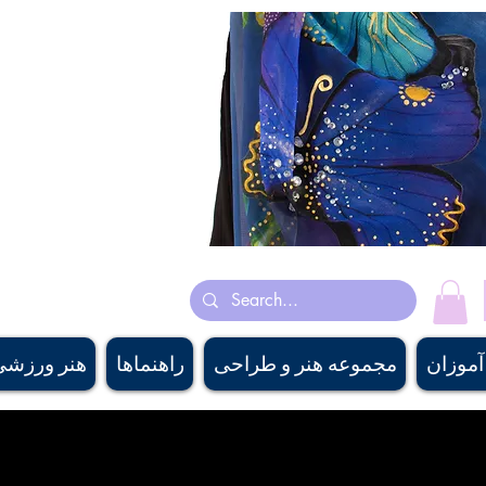
ساخت کشور کانادا روسری های ابریشم
هنرمند کانادایی پری چهره‌سا با رنگ روغن، اکریلیک و آبرنگ نقاشی می‌ک
هنر باستانی ایرانی و انگی
pply، #canadiangaritairdesigner, #canadiandesigner,descanair
nirshop, #banffsouvenirshop, #canadawholesalescarf,
 #buyscarfcanada , #buyscarfvancouver, #artvancouver, #silkcanada
آموزان
مجموعه هنر و طراحی
راهنماها
هنر ورزشی