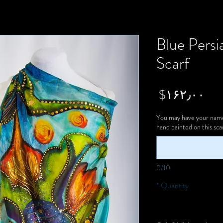
Blue Persi
Scarf
Price
‎$۱۶۲٫۰۰
You may have your name 
hand painted on this scar
0/10
*
Quantity