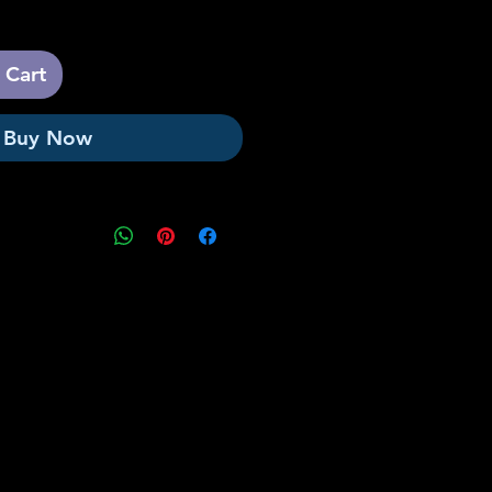
 Cart
Buy Now