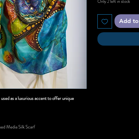
Only 2 left in stock
Add to
e used as a luxurious accent to offer unique
ed Media Silk Scarf