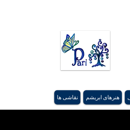
ی ژیمناستیک کت و شلوارهای ژیمناستیک نقاشی
ند. نقاشی های اصیل بیشتر از رویاهای او الهام گرفته شده اند و برخی از نقوش فرش ایرانی و
زه های طراحی الهام گرفته شده اند. #کالگریارتیست، #هنرمند کانادایی، #هنرمند ایرانی، #buyartcalgary، #calgary، #parichehrehsa،
#shoplocalcagary، #shoplocalcanada #askforeshipping، #silkscarfcanada، #canadaboutiquesu
, #canadasoftaccessorysourcing, #bestgiftbanff, #vancouversouvenirshop, #calgarybestsouve
شده
#canadamerchandising #besthandmadescarfcanada, #canadiansupplier, #canadawholesaleart,
هنرهای ابریشم
نقاشی ها