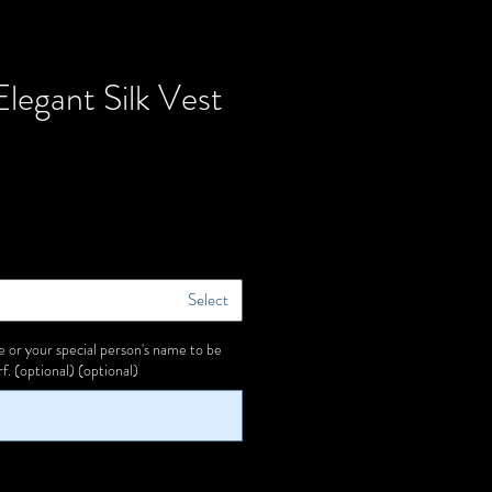
legant Silk Vest
Select
or your special person's name to be
f. (optional) (optional)