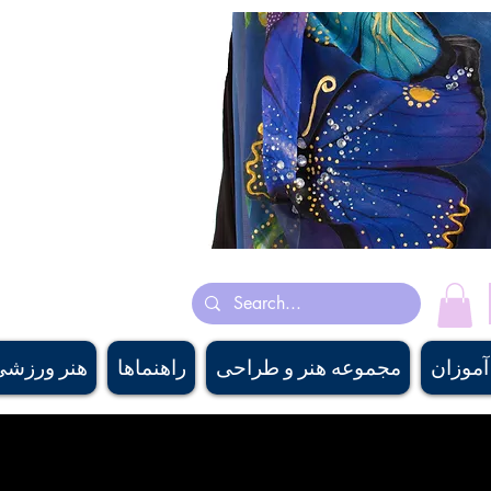
ساخت کشور کانادا روسری های ابریشم
هنرمند کانادایی پری چهره‌سا با رنگ روغن، اکریلیک و آبرنگ نقاشی می‌ک
هنر باستانی ایرانی و انگی
pply، #canadiangaritairdesigner, #canadiandesigner,descanair
nirshop, #banffsouvenirshop, #canadawholesalescarf,
 #buyscarfcanada , #buyscarfvancouver, #artvancouver, #silkcanada
آموزان
مجموعه هنر و طراحی
راهنماها
هنر ورزشی