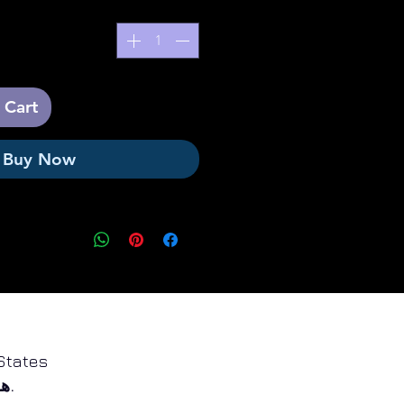
 Cart
Buy Now
کلگری. آلبرتا Canada و م
تمامی حقوق محفوظ است.
هه