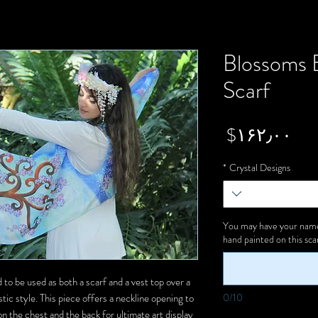
Blossoms E
Scarf
Price
‎$۱۶۲٫۰۰
*
Crystal Designs
You may have your name 
hand painted on this scar
 to be used as both a scarf and a vest top over a
istic style. This piece offers a neckline opening to
0/10
t on the chest and the back for ultimate art display