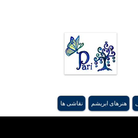
ی ژیمناستیک کت و شلوارهای ژیمناستیک نقاشی
ند. نقاشی های اصیل بیشتر از رویاهای او الهام گرفته شده اند و برخی از نقوش فرش ایرانی و
زه های طراحی الهام گرفته شده اند. #کالگریارتیست، #هنرمند کانادایی، #هنرمند ایرانی، #buyartcalgary، #calgary، #parichehrehsa،
#shoplocalcagary، #shoplocalcanada #askforeshipping، #silkscarfcanada، #canadaboutiquesu
, #canadasoftaccessorysourcing, #bestgiftbanff, #vancouversouvenirshop, #calgarybestsouve
شده
#canadamerchandising #besthandmadescarfcanada, #canadiansupplier, #canadawholesaleart,
هنرهای ابریشم
نقاشی ها