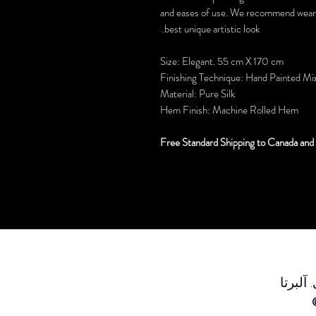
and eases of use. We recommend wearin
best unique artistic look.
Size: Elegant. 55 cm X 170 cm
Finishing Technique: Hand Painted Mix
Material: Pure Silk
Hem Finish: Machine Rolled Hem
Free Standard Shipping to Canada and