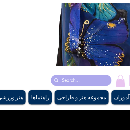
ساخت کشور کانادا روسری های ابریشم
هنرمند کانادایی پری چهره‌سا با رنگ روغن، اکریلیک و آبرنگ نقاشی می‌ک
هنر باستانی ایرانی و انگی
pply، #canadiangaritairdesigner, #canadiandesigner,descanair
nirshop, #banffsouvenirshop, #canadawholesalescarf,
 #buyscarfcanada , #buyscarfvancouver, #artvancouver, #silkcanada
آموزان
مجموعه هنر و طراحی
راهنماها
هنر ورزشی