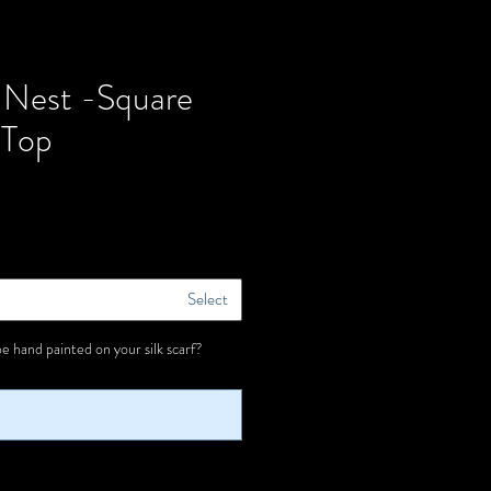
e Nest -Square
 Top
Select
e hand painted on your silk scarf?