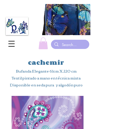
hecho en canada bufandas de seda pintadas a mano leotardos de gimnasia trajes
cachemir
Bufanda Elegante 61cm X 220 cm
Textil pintado a mano en técnica mixta
Disponible en seda pura y algodón puro