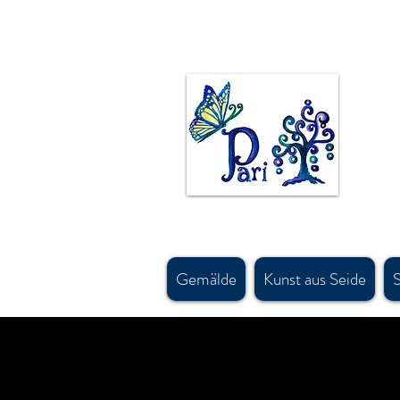
Die kanadische Künstlerin Pari Chehrehsa malt in Öl, Acryl und Aquarell. Originalgemälde sind
made in canada handbemalte seide
Teppichdesigns und persischen antiken Kunst- und Designmotiven inspiriert. #calgaryartist, #ca
#parichehrehsa, #shoplocalcagary, #shoplocalcanada #askforfreeshipping, #silkscarfcanada,
#canadianaccessorydesigner , #shopcanadian, #souvenirshop, #canadasouvenirshop , #canadas
#calgarybestsouvenirshop, #banffsouvenirshop, #canadawholesalescarf, #canadamerchandis
#canadawholesaleart, #buyscarfcanada , #buyscarfvancouver, #artvancouver, #silkcanada
Gemälde
Kunst aus Seide
S