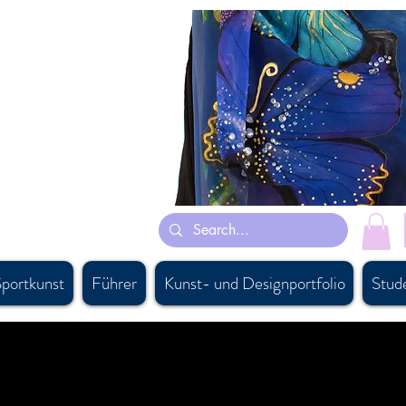
 hauptsächlich von ihren Träumen inspiriert und einige sind von persischen
nschals turnanzüge suits
nadian artist, #persiancanadianartist, #buyartcalgary, #calgary,
 #canadaboutiquesupply, #canadiandesigner, #calgaryart,
oftaccessorysourcing, #bestgiftbanff, #vancouversouvenirshop,
ing #besthandmadescarfcanada, #canadiansupplier,
portkunst
Führer
Kunst- und Designportfolio
Stud