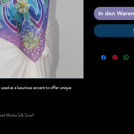
In den Ware
e used as a luxurious accent to offer unique
ed Media Silk Scarf