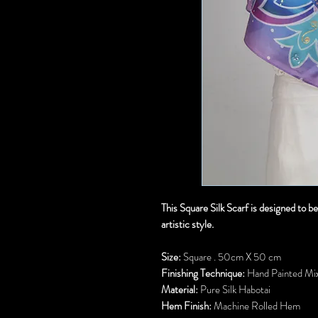
This Square Silk Scarf is designed to b
artistic style.
Size:
Square . 50cm X 50 cm
Finishing Technique:
Hand Painted Mix
Material:
Pure Silk Habotai
Hem Finish:
Machine Rolled Hem