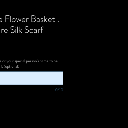
e Flower Basket .
re Silk Scarf
s
or your special person's name to be
f. (optional)
0/10