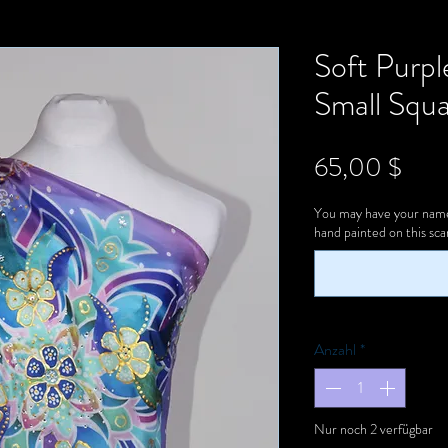
Soft Purpl
Small Squa
Prei
65,00 $
You may have your name 
hand painted on this scar
Anzahl
*
Nur noch 2 verfügbar