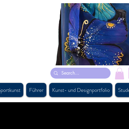
 hauptsächlich von ihren Träumen inspiriert und einige sind von persischen
nschals turnanzüge suits
nadian artist, #persiancanadianartist, #buyartcalgary, #calgary,
 #canadaboutiquesupply, #canadiandesigner, #calgaryart,
oftaccessorysourcing, #bestgiftbanff, #vancouversouvenirshop,
ing #besthandmadescarfcanada, #canadiansupplier,
portkunst
Führer
Kunst- und Designportfolio
Stud