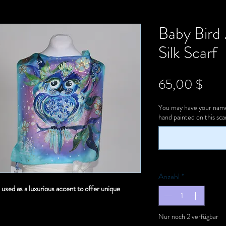
Baby Bird 
Silk Scarf
Prei
65,00 $
You may have your name 
hand painted on this scar
Anzahl
*
e used as a luxurious accent to offer unique
Nur noch 2 verfügbar