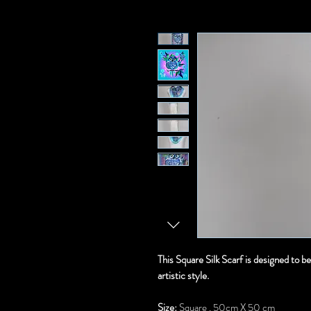
This Square Silk Scarf is designed to b
artistic style.
Size:
Square . 50cm X 50 cm