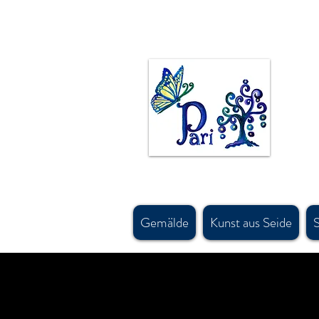
Die kanadische Künstlerin Pari Chehrehsa malt in Öl, Acryl und Aquarell. Originalgemälde sind
made in canada handbemalte seide
Teppichdesigns und persischen antiken Kunst- und Designmotiven inspiriert. #calgaryartist, #ca
#parichehrehsa, #shoplocalcagary, #shoplocalcanada #askforfreeshipping, #silkscarfcanada,
#canadianaccessorydesigner , #shopcanadian, #souvenirshop, #canadasouvenirshop , #canadas
#calgarybestsouvenirshop, #banffsouvenirshop, #canadawholesalescarf, #canadamerchandis
#canadawholesaleart, #buyscarfcanada , #buyscarfvancouver, #artvancouver, #silkcanada
Gemälde
Kunst aus Seide
S