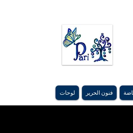
معظم اللوحات الأصلية مستوحاة من أحلامها وبعضها مستوحى من تصاميم البساط الفارسي والفن
الفارسي القديم ودوافع التصميم. #calgaryartist ، # فنان كندي ، # persiancanadianartist ، #buyartcalgary ، #calgary ، #parichehrehsa ، #shoplocalcagary ،
#shoplocalcanada #askforfreeshipping ، #silkscarfcanada ، #canadaboutiquesupply ، #canadia
#vancouversouvenirshop, #calgarybestsouvenirshop, #banffsouvenirshop, #canadawholesal
#canadiansupplier, #canadawholesaleart, #buyscarfcanada #buyscarfvancoffee، #artvancof
اضة
فنون الحرير
لوحات