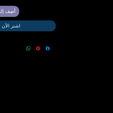
أضِف إلى
اشترِ الآن