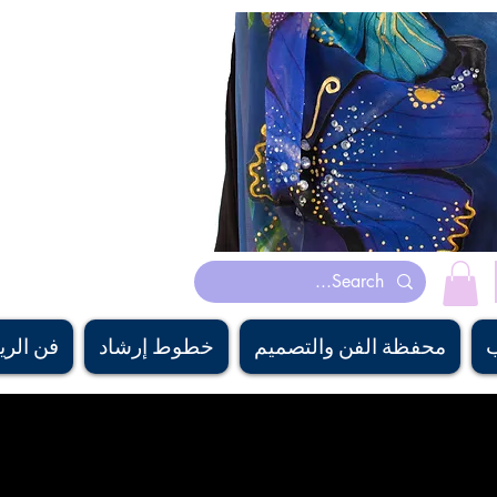
أوشحة حريرية مرسومة يدويًا مصنوعة في كندا بدلات جمباز
الفنان الكندي باري شهريسا يرسم بالزيت والاكريليك والألوان المائية. 
ndesigner ، #calgshop , #canadasoftaccessorysourcing, #bestgiftbanff,
escarf, #canadamerchandising #besthandmadescarfcanada,
fee، #silkcanada
محفظة الفن والتصميم
خطوط إرشاد
فن الري