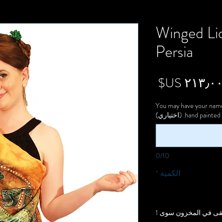
Winged Li
Persia
السعر
You may have your name 
hand pai. (اختياري)
0/10
الكمية
*
تبقى في المخزون سوى 1