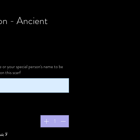
on - Ancient
or your special person's name to be
nted on this scarf
لا ي